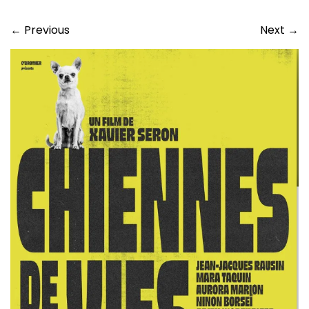
←
Previous
Next
→