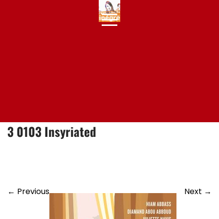
Skip
to
content
3 0103 Insyriated
←
Previous
Next
→