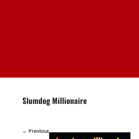
Skip
to
content
Slumdog Millionaire
←
Previous