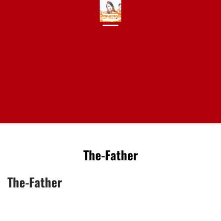
Skip
to
content
The-Father
The-Father