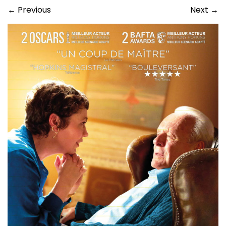
←
Previous
Next
→