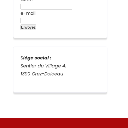
e-mail
S
iège social :
Sentier du Village 4,
1390 Grez-Doiceau