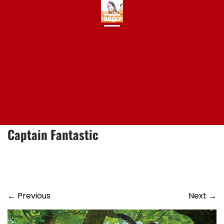
Skip
to
content
Captain Fantastic
←
Previous
Next
→