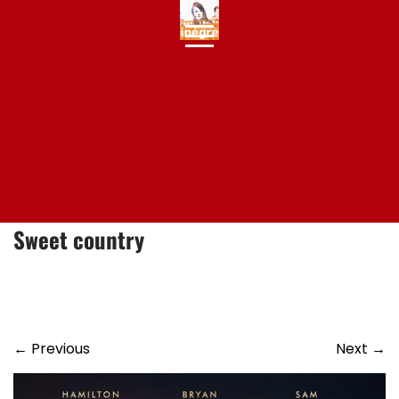
Skip
to
content
Sweet country
←
Previous
Next
→