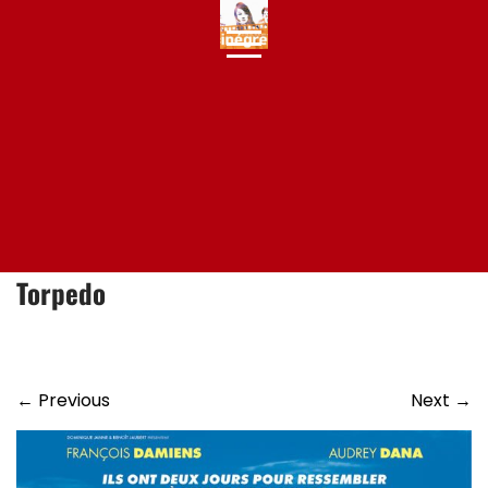
Skip
to
content
Torpedo
←
Previous
Next
→