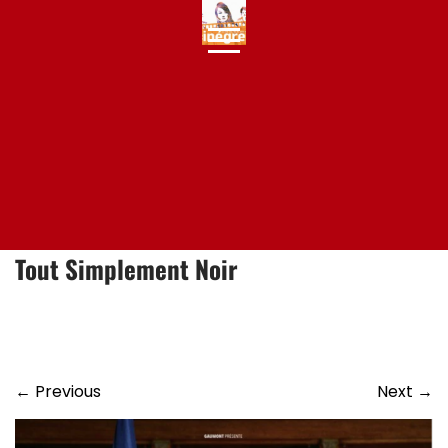
Skip
to
content
Tout Simplement Noir
←
Previous
Next
→